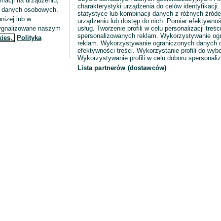
macji na urządzeniu,
charakterystyki urządzenia do celów identyfikacji
ia danych osobowych.
statystyce lub kombinacji danych z różnych źróde
niżej lub w
urządzeniu lub dostęp do nich. Pomiar efektywnoś
sygnalizowane naszym
usług. Tworzenie profili w celu personalizacji treści
spersonalizowanych reklam. Wykorzystywanie og
kies,
Polityka
reklam. Wykorzystywanie ograniczonych danych d
efektywności treści. Wykorzystanie profili do wy
Wykorzystywanie profili w celu doboru spersonali
Lista partnerów (dostawców)