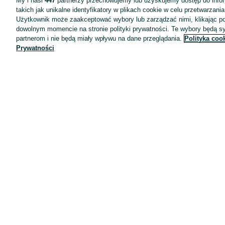
My i nasi
447
partnerzy przechowujemy lub uzyskujemy dostęp do infor
takich jak unikalne identyfikatory w plikach cookie w celu przetwarzan
Użytkownik może zaakceptować wybory lub zarządzać nimi, klikając po
dowolnym momencie na stronie polityki prywatności. Te wybory będą 
partnerom i nie będą miały wpływu na dane przeglądania.
Polityka coo
Prywatności
Aplikacje mobilne OLX.pl
Pomoc
Wyróżnione ogłoszenia
Oferta dla firm
Blog
Regulamin
Polityka prywatności
Reklama
Informacja o realizowanej strategii podatkowej