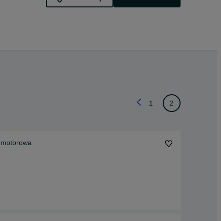
1
2
dź motorowa