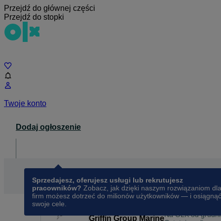
Przejdź do głównej części
Przejdź do stopki
Czat
Twoje konto
Dodaj ogłoszenie
Dla biznesu
opens in a new tab
Sprzedajesz, oferujesz usługi lub rekrutujesz
pracowników?
Zobacz, jak dzięki naszym rozwiązaniom dl
firm możesz dotrzeć do milionów użytkowników — i osiągną
swoje cele.
Na OLX od
grudn
Griffin Group Marine