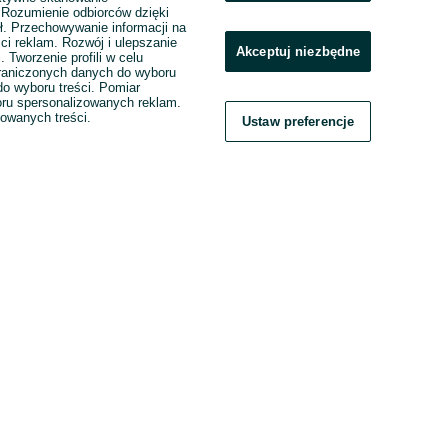
. Rozumienie odbiorców dzięki
ł. Przechowywanie informacji na
ci reklam. Rozwój i ulepszanie
Akceptuj niezbędne
. Tworzenie profili w celu
raniczonych danych do wyboru
o wyboru treści. Pomiar
boru spersonalizowanych reklam.
zowanych treści.
Ustaw preferencje